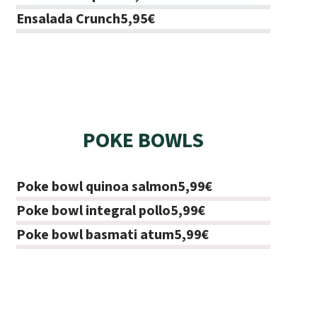
Ensalada Crunch
5,95€
POKE BOWLS
Poke bowl quinoa salmon
5,99€
Poke bowl integral pollo
5,99€
Poke bowl basmati atum
5,99€